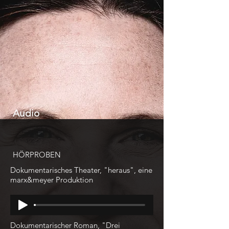
Audio
HÖRPROBEN
Dokumentarisches Theater, "heraus", eine
marx&meyer Produktion
Dokumentarischer Roman, "Drei