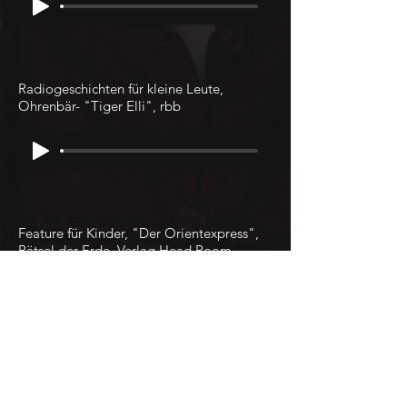
Radiogeschichten für kleine Leute,
Ohrenbär- "Tiger Elli", rbb
Feature für Kinder, "Der Orientexpress",
Rätsel der Erde, Verlag Head Room
Hörbuch, "Balzac und die kleine
chinesische Schneiderin"