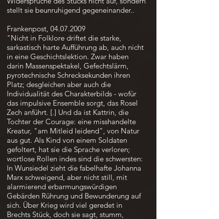
Widersprüche des Stücks nicht auf, sondern
stellt sie beunruhigend gegeneinander..
Frankenpost,
04.07.2009
"Nicht in Folklore driftet die starke,
sarkastisch harte Aufführung ab, auch nicht
in eine Geschichtslektion. Zwar haben
darin Massenspektakel, Gefechtslärm,
pyrotechnische Schrecksekunden ihren
Platz; desgleichen aber auch die
Individualität des Charakterbilds - wofür
das impulsive Ensemble sorgt, das Rosel
Zech anführt. [.] Und da ist Kattrin, die
Tochter der Courage: eine misshandelte
Kreatur, "am Mitleid leidend", von Natur
aus gut. Als Kind von einem Soldaten
gefoltert, hat sie die Sprache verloren;
wortlose Rollen indes sind die schwersten:
In Wunsiedel zieht die fabelhafte Johanna
Marx schweigend, aber nicht still, mit
alarmierend erbarmungswürdigen
Gebärden Rührung und Bewunderung auf
sich. Über Krieg wird viel geredet in
Brechts Stück, doch sie sagt, stumm,