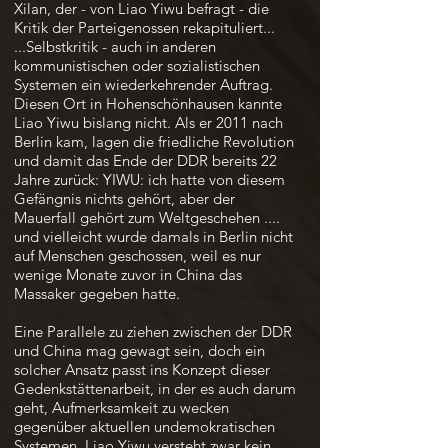
Xilan, der - von Liao Yiwu befragt - die
Kritik der Parteigenossen rekapituliert...
...Selbstkritik - auch in anderen
kommunistischen oder sozialistischen
Systemen ein wiederkehrender Auftrag.
Diesen Ort in Hohenschönhausen kannte
Liao Yiwu bislang nicht. Als er 2011 nach
Berlin kam, lagen die friedliche Revolution
und damit das Ende der DDR bereits 22
Jahre zurück: YIWU: ich hatte von diesem
Gefängnis nichts gehört, aber der
Mauerfall gehört zum Weltgeschehen ....
und vielleicht wurde damals in Berlin nicht
auf Menschen geschossen, weil es nur
wenige Monate zuvor in China das
Massaker gegeben hatte.
Eine Parallele zu ziehen zwischen der DDR
und China mag gewagt sein, doch ein
solcher Ansatz passt ins Konzept dieser
Gedenkstättenarbeit, in der es auch darum
geht, Aufmerksamkeit zu wecken
gegenüber aktuellen undemokratischen
Systemen. Liao Yiwu versteht zwar kein