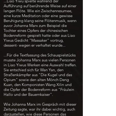
...Liao Yiwu spielte während der
Aufführung auf berührende Weise auf einer
langen Flöte. Wie ein Zwischenresumee,
eine kurze Meditation oder eine gewisse
Beruhigung klang seine Flötenmusik, wenn
zuvor Johanna Marx zum Beispiel die
Tochter eines Opfers der chinesischen
Bodenreform gespielt hatte oder aus Liao
Yiwus Gedicht "Massaker" vortrug,
dessent- wegen er verhaftet wurde...
...Für die Textfassung des Schauspielstücks
musste Johanna Marx aus vielen Personen
in Liao Yiwus Werken eine Auswahl treffen.
Sie entschied sich für Wan Yan, den
Straßenkämpfer aus "Die Kugel und das
Opium" sowie den alten Mönch Deng
Kuan, den Komponisten Wang Xilin und
die Opfer der Bodenreform aus "Fräulein
Hallo und der Bauernkaiser".
Wie Johanna Marx im Gespräch mit dieser
Zeitung sagte, war ihr dabei wichtig, auch
darzustellen, wie diese Personen das