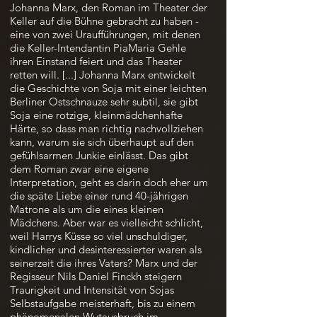
Johanna Marx, den Roman im Theater der
Keller auf die Bühne gebracht zu haben -
eine von zwei Uraufführungen, mit denen
die Keller-Intendantin PiaMaria Gehle
ihren Einstand feiert und das Theater
retten will. [...] Johanna Marx entwickelt
die Geschichte von Soja mit einer leichten
Berliner Ostschnauze sehr subtil, sie gibt
Soja eine rotzige, kleinmädchenhafte
Härte, so dass man richtig nachvollziehen
kann, warum sie sich überhaupt auf den
gefühlsarmen Junkie einlässt. Das gibt
dem Roman zwar eine eigene
Interpretation, geht es darin doch eher um
die späte Liebe einer rund 40-jährigen
Matrone als um die eines kleinen
Mädchens. Aber war es vielleicht schlicht,
weil Harrys Küsse so viel unschuldiger,
kindlicher und desinteressierter waren als
seinerzeit die ihres Vaters? Marx und der
Regisseur Nils Daniel Finckh steigern
Traurigkeit und Intensität von Sojas
Selbstaufgabe meisterhaft, bis zu einem
phänomenalen Wutausbruch im