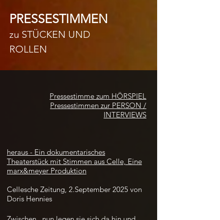
PRESSESTIMMEN
zu STÜCKEN UND
ROLLEN
Pressestimme zum HÖRSPIEL
Pressestimmen zur PERSON /
INTERVIEWS
heraus - Ein dokumentarisches
Theaterstück mit Stimmen aus Celle, Eine
marx&meyer Produktion
​Cellesche Zeitung, 2.September 2025 von
Doris Hennies
Zwischen „nun legen sie sich da hin und