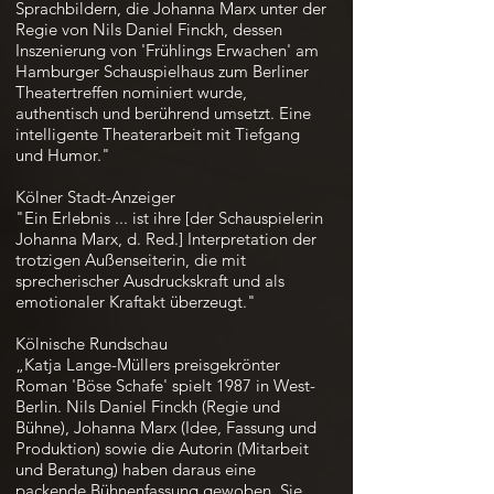
Sprachbildern, die Johanna Marx unter der
Regie von Nils Daniel Finckh, dessen
Inszenierung von 'Frühlings Erwachen' am
Hamburger Schauspielhaus zum Berliner
Theatertreffen nominiert wurde,
authentisch und berührend umsetzt. Eine
intelligente Theaterarbeit mit Tiefgang
und Humor."
Kölner Stadt-Anzeiger
"Ein Erlebnis ... ist ihre [der Schauspielerin
Johanna Marx, d. Red.] Interpretation der
trotzigen Außenseiterin, die mit
sprecherischer Ausdruckskraft und als
emotionaler Kraftakt überzeugt."
Kölnische Rundschau
„Katja Lange-Müllers preisgekrönter
Roman 'Böse Schafe' spielt 1987 in West-
Berlin. Nils Daniel Finckh (Regie und
Bühne), Johanna Marx (Idee, Fassung und
Produktion) sowie die Autorin (Mitarbeit
und Beratung) haben daraus eine
packende Bühnenfassung gewoben. Sie