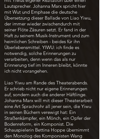
mit Yiwus eigener Rezitation über einen
Lautsprecher. Johanna Marx spricht hier
mit Wut und Emphase die deutsche
Übersetzung dieser Ballade von Liao Yiwu,
der immer wieder zwischendurch mit
seiner Flöte Zäsuren setzt. Er fand in der
Haft zu seinem Musik-Instrument und zum
heimlichen Schreiben - beides für ihn
Überlebensmittel. YIWU: ich finde es
notwendig, solche Erinnerungen zu
verarbeiten, denn wenn das als nur
Erinnerung tief im Inneren bleibt, könnte
ich nicht vorangehen.
Liao Yiwu am Rande des Theaterabends.
Er schrieb nicht nur eigene Erinnerungen
auf, sondern auch die anderer Häftlinge.
Johanna Marx will mit dieser Theaterarbeit
eine Art Sprachrohr all jener sein, die Yiwu
in seinen Büchern verewigt hat: Ein
Straßenkämpfer, ein Mönch, ein Opfer der
Bodenreform, ein Komponist. Die
Schauspielerin Bettina Hoppe übernimmt
den Monolog des Komponisten Wang