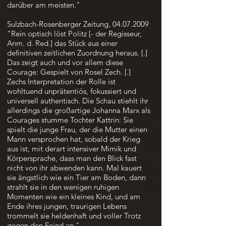
darüber am meisten."
Sulzbach-Rosenberger Zeitung,
04.07.2009
"Rein optisch löst Politz [- der Regisseur,
Anm. d. Red.] das Stück aus einer
definitiven zeitlichen Zuordnung heraus. [.]
Das zeigt auch und vor allem diese
Courage: Gespielt von Rosel Zech. [.]
Zechs Interpretation der Rolle ist
wohltuend unprätentiös, fokussiert und
universell authentisch. Die Schau stiehlt ihr
allerdings die großartige Johanna Marx als
Courages stumme Tochter Kattrin: Sie
spielt die junge Frau, der die Mutter einen
Mann versprochen hat, sobald der Krieg
aus ist, mit derart intensiver Mimik und
Körpersprache, dass man den Blick fast
nicht von ihr abwenden kann. Mal kauert
sie ängstlich wie ein Tier am Boden, dann
strahlt sie in den wenigen ruhigen
Momenten wie ein kleines Kind, und am
Ende ihres jungen, traurigen Lebens
trommelt sie heldenhaft und voller Trotz
gegen den Feind an."